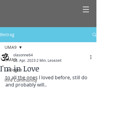
Beitrag
UMA9
olasonne64
UMA9
28. Apr. 2023
2 Min. Lesezeit
I'm in Love
Loslegen
to all the ones I loved before, still do 
Ihre Community
and probably will..