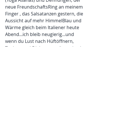
neue FreundschaftsRing an meinem 
Finger , das Salsatanzen gestern, die 
Aussicht auf mehr HimmelBlau und 
Wärme gleich beim Italiener heute 
Abend...ich bleib neugierig...und 
wenn du Lust nach Hüftöffnern, 
Tauben und Dialog verspürst, check 
die Website, wir bieten inzwischen 
viel.
Denn eine geliebte weise Stimme 
sagte gestern zu mir: Scheitern geht 
immer in beide Richtungen.
Alle ansehen