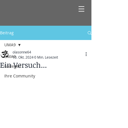
Beitrag
UMA9
olasonne64
UMA9
10. Okt. 2024
0 Min. Lesezeit
Ein Versuch...
Loslegen
Ihre Community