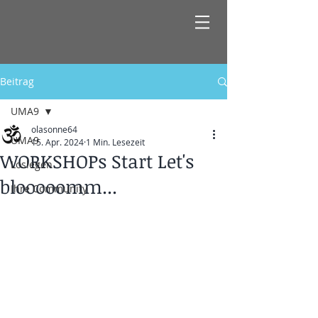
Beitrag
UMA9
olasonne64
UMA9
15. Apr. 2024
1 Min. Lesezeit
WORKSHOPs Start Let's
Loslegen
blooooomm...
Ihre Community