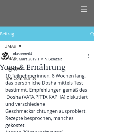
Beitrag
UMA9
olasonne64
UMA9
27. März 2019
1 Min. Lesezeit
Yoga & Ernährung
Loslegen
10 Teilnehmerinnen, 8 Wochen lang, 
Ihre Community
das persönliche Dosha mittels Test 
bestimmt, Empfehlungen gemäß des 
 Dosha (VATA,PITTA,KAPHA) diskutiert 
und verschiedene 
Geschmacksrichtungen ausprobiert.
Rezepte besprochen, manches 
gekostet.